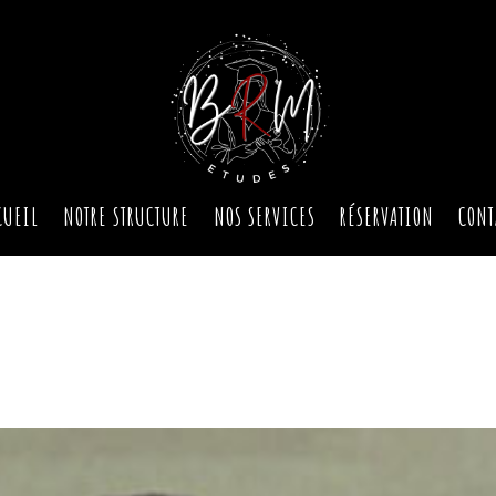
CUEIL
NOTRE STRUCTURE
NOS SERVICES
RÉSERVATION
CONT