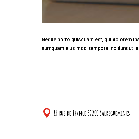
Neque porro quisquam est, qui dolorem ipsu
numquam eius modi tempora incidunt ut la

19 rue de France 57200 Sarreguemines