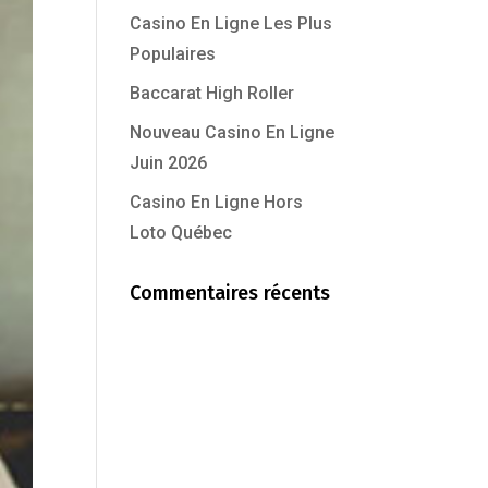
Casino En Ligne Les Plus
Populaires
Baccarat High Roller
Nouveau Casino En Ligne
Juin 2026
Casino En Ligne Hors
Loto Québec
Commentaires récents