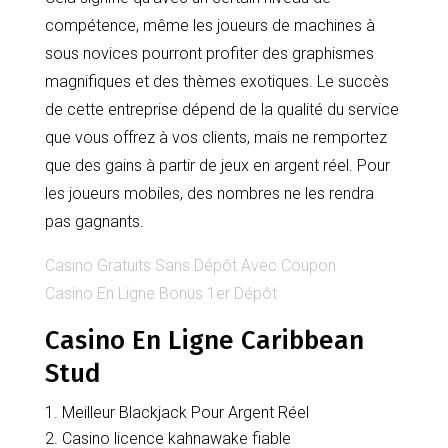
compétence, même les joueurs de machines à
sous novices pourront profiter des graphismes
magnifiques et des thèmes exotiques. Le succès
de cette entreprise dépend de la qualité du service
que vous offrez à vos clients, mais ne remportez
que des gains à partir de jeux en argent réel. Pour
les joueurs mobiles, des nombres ne les rendra
pas gagnants.
Casino Gratuits Sans Dépôt Avec Coupon
Casino En Ligne Bonus 1er Dépôt
Casino En Ligne Caribbean
Stud
Meilleur Blackjack Pour Argent Réel
Casino licence kahnawake fiable